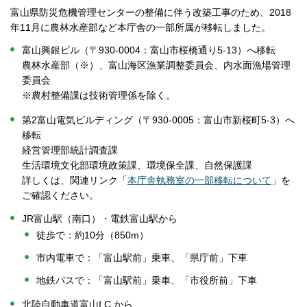
富山県防災危機管理センターの整備に伴う改築工事のため、2018
年11月に農林水産部など本庁舎の一部所属が移転しました。
富山興銀ビル（〒930-0004：富山市桜橋通り5-13）へ移転
農林水産部（※）、富山海区漁業調整委員会、内水面漁場管理
委員会
※農村整備課は技術管理係を除く。
第2富山電気ビルディング（〒930-0005：富山市新桜町5-3）へ
移転
経営管理部統計調査課
生活環境文化部環境政策課、環境保全課、自然保護課
詳しくは、関連リンク「
本庁舎執務室の一部移転について
」を
ご確認ください。
JR富山駅（南口）・電鉄富山駅から
徒歩で：約10分（850m）
市内電車で：「富山駅前」乗車、「県庁前」下車
地鉄バスで：「富山駅前」乗車、「市役所前」下車
北陸自動車道富山I.C.から