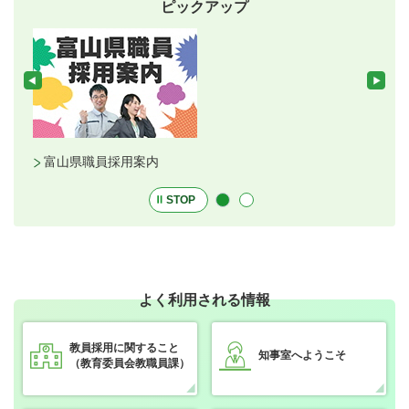
ピックアップ
と
富山県職員採用案内
STOP
よく利用される情報
教員採用に関すること
知事室へようこそ
（教育委員会教職員課）