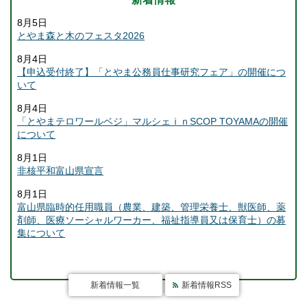
8月5日
とやま森と木のフェスタ2026
8月4日
【申込受付終了】「とやま公務員仕事研究フェア」の開催につ
いて
8月4日
「とやまテロワールベジ」マルシェｉｎSCOP TOYAMAの開催
について
8月1日
非核平和富山県宣言
8月1日
富山県臨時的任用職員（農業、建築、管理栄養士、獣医師、薬
剤師、医療ソーシャルワーカー、福祉指導員又は保育士）の募
集について
新着情報一覧
新着情報RSS