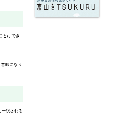
ことはでき
う意味になり
同一視される