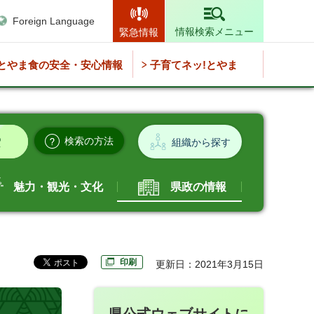
Foreign Language
情報検索メニュー
緊急情報
とやま食の安全・安心情報
子育てネッ!とやま
検索の方法
組織から探す
魅力・観光・文化
県政の情報
印刷
更新日：2021年3月15日