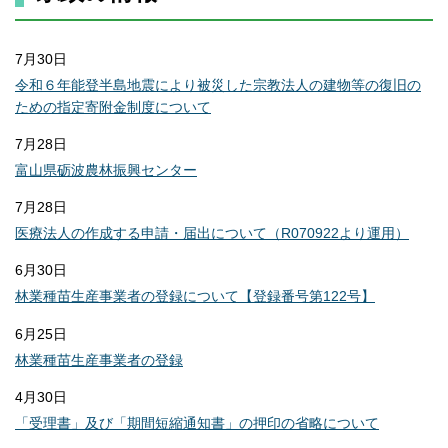
7月30日
令和６年能登半島地震により被災した宗教法人の建物等の復旧の
ための指定寄附金制度について
7月28日
富山県砺波農林振興センター
7月28日
医療法人の作成する申請・届出について（R070922より運用）
6月30日
林業種苗生産事業者の登録について【登録番号第122号】
6月25日
林業種苗生産事業者の登録
4月30日
「受理書」及び「期間短縮通知書」の押印の省略について