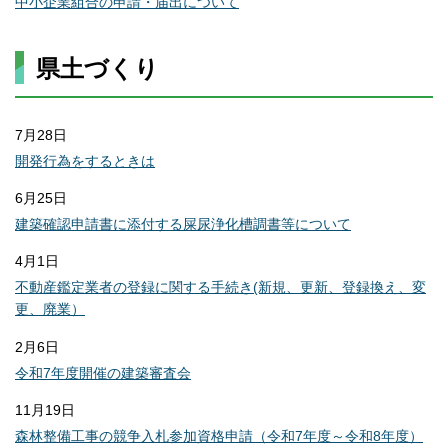
中小企業組合の申請・届出について
県土づくり
7月28日
開発行為をするときは
6月25日
建築確認申請書に添付する屎尿浄化槽調書等について
4月1日
不動産鑑定業者の登録に関する手続き(新規、更新、登録換え、変
更、廃業）
2月6日
令和7年度開催の建築審査会
11月19日
森林整備工事の競争入札参加資格申請（令和7年度～令和8年度）