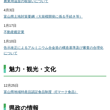
農業用温室の取扱いについて
4月3日
富山県土地対策要綱（大規模開発に係る手続き等）
1月17日
不動産鑑定業
1月10日
告示改正によるアルミニウム合金造の構造基準及び審査の合理化
について
魅力・観光・文化
12月25日
富山県地域特産品認証食品制度（Eマーク食品）
県政の情報