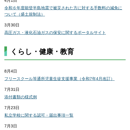
4月1日
令和６年度能登半島地震で被災された方に対する手数料の減免に
ついて（盛土規制法）
3月30日
高圧ガス・液化石油ガスの保安に関するポータルサイト
くらし・健康・教育
8月4日
フリースクール等通所児童生徒支援事業（令和7年4月改訂）
7月31日
添付書類の様式例
7月23日
私立学校に関する認可・届出事項一覧
7月3日