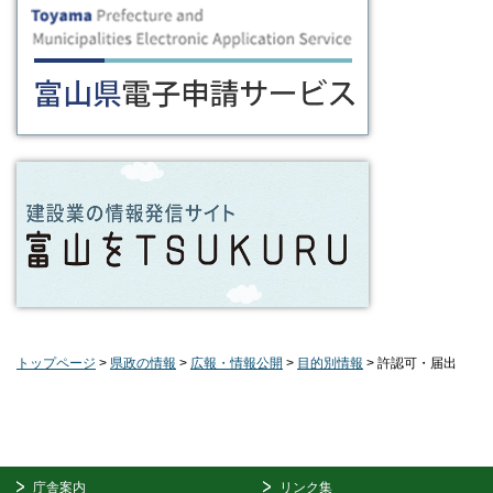
トップページ
>
県政の情報
>
広報・情報公開
>
目的別情報
> 許認可・届出
庁舎案内
リンク集