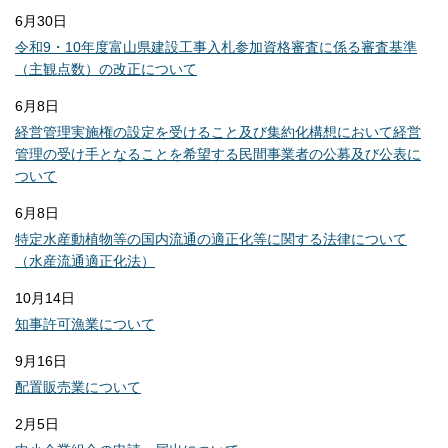
6月30日
令和9・10年度富山県建設工事入札参加資格審査に係る審査基準
（主観点数）の改正について
6月8日
経営管理実施権の設定を受けること及び集約化構想において経営
管理の受け手となることを希望する民間事業者の公募及び公表に
ついて
6月8日
特定水産動植物等の国内流通の適正化等に関する法律について
（水産流通適正化法）
10月14日
知事許可漁業について
9月16日
配置販売業について
2月5日